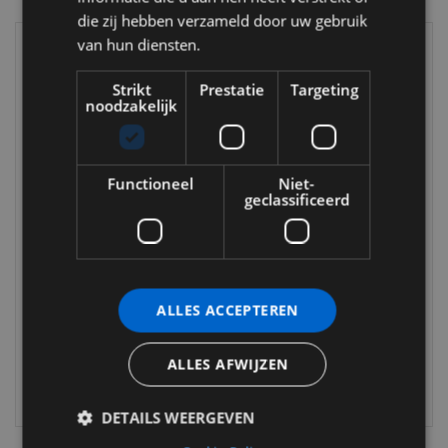
die zij hebben verzameld door uw gebruik
van hun diensten.
Strikt
Prestatie
Targeting
noodzakelijk
Functioneel
Niet-
BDC Spaarnestad Autoservice
geclassificeerd
Tappersweg 63
2031 ET Haarlem
Nederland
ALLES ACCEPTEREN
023 205 09 76
bdc-autoservice@spaarnestad.nl
ALLES AFWIJZEN
Maandag t/m Vrijdag 08.00 tot 17.00 uur
DETAILS WEERGEVEN