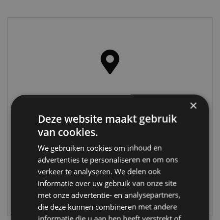
×
Motorenrevisie Spaarnestad
Deze website maakt gebruik
Nijverheidsweg 27G
van cookies.
2031 CN Haarlem
We gebruiken cookies om inhoud en
Nederland
advertenties te personaliseren en om ons
023 531 03 17
verkeer te analyseren. We delen ook
revisie@spaarnestad.nl
informatie over uw gebruik van onze site
Maandag t/m Vrijdag 08.00 tot 17.00 uur
met onze advertentie- en analysepartners,
die deze kunnen combineren met andere
informatie die u aan hen heeft verstrekt of