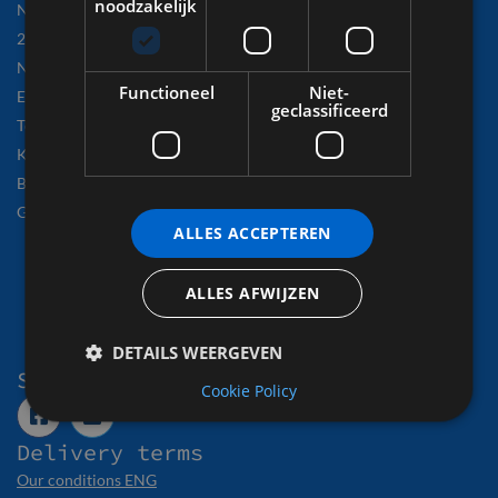
noodzakelijk
Nijverheidsweg 27 G
2031 CN Haarlem
Netherlands
Functioneel
Niet-
E-mail:
revisie@spaarnestad.nl
geclassificeerd
Tel: +31 (
0)23 531 03 17
KvK: 34061277
BTW nr: NL805937249B01
GLN nr: 8719333039480
ALLES ACCEPTEREN
ALLES AFWIJZEN
DETAILS WEERGEVEN
Social
Cookie Policy
Delivery terms
Our conditions ENG